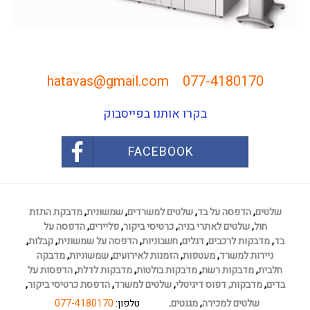
hatavas@gmail.com
077-4180170
בקרו אותנו בפייסבוק
FACEBOOK
שלטים
,
הדפסה על בד
,
שלטים למשרדים
,
שמשונית
,
מדבקת התזת
חול
,
שלטים לאתרי בניה
,
כרטיסי ביקור
,
פליירים
,
הדפסה על
בד
,
מדבקות לרכבים
,
דגלים
,
חשבוניות
,
הדפסה על שמשונית
,
קבלות
,
ניירות למשרד
,
מעטפות
,
הזמנות לאירועים
,
שמשוניות
,
מדבקה
חלבית
,
מדבקות רשת
,
מדבקות בולטות
,
מדבקות לדלת
,
הדפסות על
בדים
,
מדבקות,
דפוס דיגיטלי
,
שלטים למשרד
,
הדפסת כרטיסי ביקור
,
שלטים למכירה
,
מגנטים
.
טלפון:
077-4180170