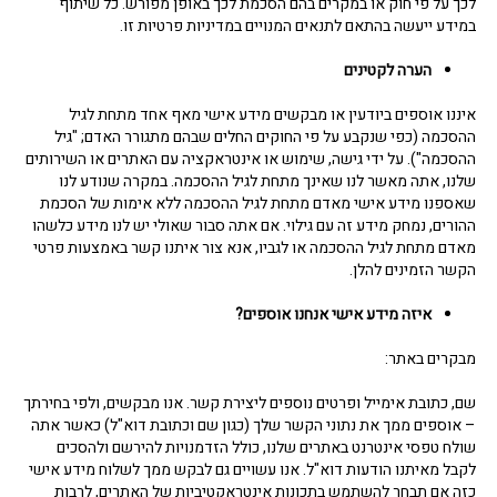
לכך על פי חוק או במקרים בהם הסכמת לכך באופן מפורש. כל שיתוף
במידע ייעשה בהתאם לתנאים המנויים במדיניות פרטיות זו.
הערה לקטינים
איננו אוספים ביודעין או מבקשים מידע אישי מאף אחד מתחת לגיל
ההסכמה (כפי שנקבע על פי החוקים החלים שבהם מתגורר האדם; "גיל
ההסכמה"). על ידי גישה, שימוש או אינטראקציה עם האתרים או השירותים
שלנו, אתה מאשר לנו שאינך מתחת לגיל ההסכמה. במקרה שנודע לנו
שאספנו מידע אישי מאדם מתחת לגיל ההסכמה ללא אימות של הסכמת
ההורים, נמחק מידע זה עם גילוי. אם אתה סבור שאולי יש לנו מידע כלשהו
מאדם מתחת לגיל ההסכמה או לגביו, אנא צור איתנו קשר באמצעות פרטי
הקשר הזמינים להלן.
איזה מידע אישי אנחנו אוספים?
מבקרים באתר:
שם, כתובת אימייל ופרטים נוספים ליצירת קשר. אנו מבקשים, ולפי בחירתך
– אוספים ממך את נתוני הקשר שלך (כגון שם וכתובת דוא"ל) כאשר אתה
שולח טפסי אינטרנט באתרים שלנו, כולל הזדמנויות להירשם ולהסכים
לקבל מאיתנו הודעות דוא"ל. אנו עשויים גם לבקש ממך לשלוח מידע אישי
כזה אם תבחר להשתמש בתכונות אינטראקטיביות של האתרים, לרבות