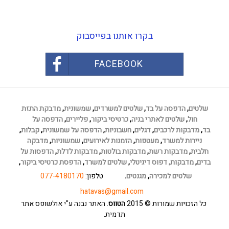
בקרו אותנו בפייסבוק
FACEBOOK
שלטים
,
הדפסה על בד
,
שלטים למשרדים
,
שמשונית
,
מדבקת התזת
חול
,
שלטים לאתרי בניה
,
כרטיסי ביקור
,
פליירים
,
הדפסה על
בד
,
מדבקות לרכבים
,
דגלים
,
חשבוניות
,
הדפסה על שמשונית
,
קבלות
,
ניירות למשרד
,
מעטפות
,
הזמנות לאירועים
,
שמשוניות
,
מדבקה
חלבית
,
מדבקות רשת
,
מדבקות בולטות
,
מדבקות לדלת
,
הדפסות על
בדים
,
מדבקות,
דפוס דיגיטלי
,
שלטים למשרד
,
הדפסת כרטיסי ביקור
,
שלטים למכירה
,
מגנטים
.
טלפון:
077-4180170
hatavas@gmail.com
כל הזכויות שמורות
© 2015
הטווס
. האתר נבנה ע"י אולשופס
אתר
תדמית
.