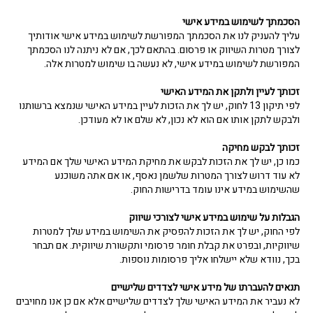
הסכמתך לשימוש במידע אישי
עליך להעניק לנו את הסכמתך המפורשת לשימוש במידע אישי אודותיך
לצורך מטרות השיווק או פרסום. בהתאם לכך, אם לא ניתנה לנו הסכמתך
המפורשת לשימוש במידע אישי, לא נעשה בו שימוש למטרות אלה.
זכותך לעיין ולתקן את המידע האישי
לפי תיקון 13 לחוק, יש לך את הזכות לעיין במידע האישי שנמצא ברשותנו
ולבקש לתקן אותו אם הוא לא נכון, לא שלם או לא מעודכן.
זכותך לבקש מחיקה
כמו כן, יש לך את הזכות לבקש את מחיקת המידע האישי שלך אם המידע
לא עוד דרוש לצורך המטרות שלשמן נאסף, או אם אתה משוכנע
שהשימוש במידע אינו עומד בדרישות החוק.
הגבלות על שימוש במידע אישי לצורכי שיווק
לפי החוק, יש לך את הזכות להפסיק את השימוש במידע שלך למטרות
שיווקיות, ובפרט את קבלת חומר פרסומי ותקשורת שיווקית. אם תבחר
בכך, נוודא שלא יישלחו אליך פרסומות נוספות.
תנאים להעברתו של מידע אישי לצדדים שלישיים
לא נעביר את המידע האישי שלך לצדדים שלישיים אלא אם כן אנו מחויבים