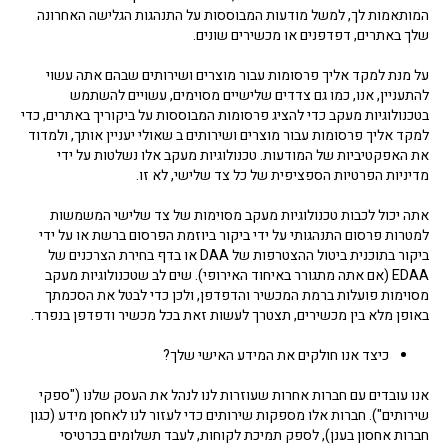
המותאמות לך, למשל מודעות המבוססות על התנהגות הגלישה האחרונה
שלך באתרים, דפדפנים או מכשירים שונים.
על מנת למקד אליך פרסומות עבור מוצרים ושירותים שבהם אתה עשוי
להתעניין, אנו, כמו גם צדדים שלישיים מסוימים, עשויים להשתמש
בטכנולוגיות מעקב כדי להציג פרסומות המבוססות על ביקוריך באתרים, כדי
למקד אליך פרסומות עבור מוצרים ושירותים ב שאולי יעניין אותך, ולמדוד
את האפקטיביות של המודעות. טכנולוגיות מעקב אלו נשלטות על ידי
מדיניות הפרטיות הספציפית של כל צד שלישי, לא זו.
אתה יכול לכבות טכנולוגיות מעקב מסוימות של צד שלישי המשמשות
למטרות פרסום התנהגותי על ידי ביקור ביוזמת הפרסום ברשת או על ידי
ביקור בתוכנית ביטול ההצטרפות של DAA או בדף בחירת הצרכנים של
EDAA (אם אתה מתגורר באיחוד האירופי). שים לב שטכנולוגיות מעקב
מסוימות פועלות ברמת המכשיר והדפדפן, ולכן כדי לבטל את הסכמתך
באופן מלא בין מכשירים, תצטרך לעשות זאת בכל מכשיר ודפדפן בנפרד.
כיצד אנו חולקים את המידע האישי שלך?
אנו עובדים עם חברות אחרות שעוזרות לנו לנהל את העסק שלנו ("ספקי
שירותים"). חברות אלו מספקות שירותים כדי לעזור לנו לאחסן מידע (כגון
חברות אחסון בענן), לספק תמיכת לקוחות, לעבד תשלומים בכרטיסי