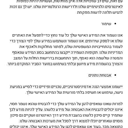
עם זאת, שים לב שזכויות אלה אינן מוחלטות, ועשויות להיות כפופות
לאינטרסים הלגיטימיים שלנו ולדרישות הרגולטוריות שלנו. יש לך גם זכות
להגיש תלונה לרשות מפקחת
שימור
אנו נשמור את המידע האישי שלך כל עוד נחוץ כדי לתפעל את האתרים
שלנו או לספק שירותים. אנו נשמור ונשתמש במידע שלך לפי הצורך כדי
לעמוד בהתחייבויות המשפטיות שלנו, לפתור מחלוקות ולאכוף את
המדיניות שלנו. תקופות השמירה ייקבעו בהתחשב בסוג המידע שנאסף
והמטרה שלשמה הוא נאסף, תוך התחשבות בדרישות החלות על המצב
והצורך בהשמדת מידע מיושן ובלתי בשימוש במועד הסביר המוקדם ביותר.
אבטחת נתונים
יישמנו אמצעי הגנה אדמיניסטרטיביים, טכניים ופיזיים כדי לסייע במניעת
גישה, שימוש או חשיפה בלתי מורשית של המידע האישי שלך.
למרות שאנו שואפים להגן על המידע שלך כדי להבטיח שהוא נשמר חסוי,
איננו יכולים להבטיח את האבטחה של מידע כלשהו. עליך להיות מודע לכך
שתמיד קיים סיכון כלשהו בהעברת מידע דרך האינטרנט ושקיים גם סיכון
מסוים שאחרים יוכלו למצוא דרך לסכל את מערכות האבטחה שלנו.
כתוצאה מכך, בעוד אנו שואפים להגן על המידע האישי שלך, איננו יכולים