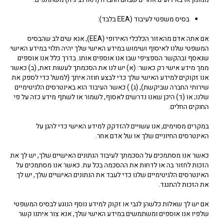
בסיס משפטי לעיבוד (EEA בלבד):
אם אתה אדם מהאזור הכלכלי האירופי (EEA), אנא שים לב שהבסיס
המשפטי שלנו לאיסוף ושימוש במידע האישי שלך יהיה תלוי במידע האישי
שנאסף ובהקשר הספציפי שבו אנו אוספים אותו. בדרך כלל אנו אוספים
ממך מידע אישי רק כאשר: (א) יש לנו את הסכמתך לעשות זאת, (ב) כאשר
אנו זקוקים למידע האישי שלך כדי לבצע חוזה איתך (למשל כדי לספק את
שירותי החברה שביקשת), (ג) ) כאשר העיבוד הוא באינטרסים הלגיטימיים
שלנו; או (ד) היכן שאנו נדרשים לאסוף, לשמור או לשתף מידע כזה על פי
החוקים החלים.
במקרים מסוימים, אנו עשויים להזדקק למידע האישי כדי להגן על
האינטרסים החיוניים שלך או של אדם אחר.
כאשר אנו מסתמכים על הסכמתך לעיבוד הנתונים האישיים שלך, יש לך את
הזכות לחזור בה או לדחות את ההסכמה בכל עת. כאשר אנו מסתמכים על
האינטרסים הלגיטימיים שלנו כדי לעבד את הנתונים האישיים שלך, יש לך
את הזכות להתנגד.
אם יש לך שאלות כלשהן לגבי או זקוק למידע נוסף הנוגע לבסיס המשפטי
שלפיו אנו אוספים ומשתמשים במידע האישי שלך, אנא צור איתנו קשר