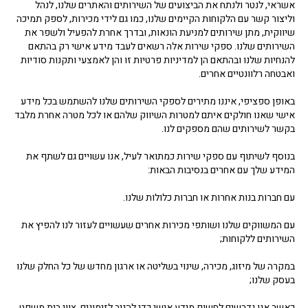
אשראי, לנטר ולנתח את הביצועים של השירותים והאתרים שלנו, לנהל
וליצור קשר עם הלקוחות הקיימים שלנו, כמו גם לידי מכירות, לספק תמיכה
שיווקית, מתן שירותים למניעת הונאות, ובדרך אחרת להפעיל ולשפר את
השירותים שלנו. ספקי שירות אלה רשאים לעבד מידע אישי רק בהתאם
להנחיות שלנו ובהתאם הן למדיניות פרטיות זו והן לאמצעי ותקנות סודיות
ואבטחה רלוונטיים אחרים.
באופן ספציפי, איננו מתירים לספקי השירותים שלנו להשתמש בכל מידע
אישי שאנו חולקים איתם למטרות השיווק שלהם או לכל מטרה אחרת מלבד
בקשר לשירותים שהם מספקים לנו.
בנוסף לשיתוף עם ספקי שירות כמתואר לעיל, אנו עשויים גם לשתף את
המידע שלך עם אחרים בנסיבות הבאות:
עם חברות בנות אחרות או חברות כלולות שלנו.
עם המשווקים שלנו ושותפי מכירות אחרים שעשויים לעזור לנו להפיץ את
השירותים ללקוחות;
במקרה של מיזוג, מכירה, שינוי בשליטה או ארגון מחדש של כל החלק שלנו
בעסק שלנו;
כאשר אנו נדרשים לחשוף מידע אישי כדי להגיב לזימונים, צווי בית משפט