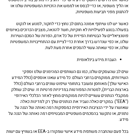
או הליך משפטי, או כדי לבסס או לממש את הזכויות המשפטיות שלנו או
להתגונן מפני תביעות משפטיות;
כאשר יש לנו שיתוף אמונה בתום לב נחוץ כדי לחקור, למנוע או לנקוט
בפעולה בנוגע לפעילויות לא חוקיות, חשד להונאה, מצבים הכרוכים באיומים
פוטנציאליים על הבטיחות הפיזית של כל אדם, הפרות של הסכם השירות
שלנו, או כפי שנדרש בדרך אחרת כדי לציית עם ההתחייבויות המשפטיות
שלנו; או כפי שאתה עשוי להסכים אחרת מעת לעת.
העברת מידע בינלאומית
שים לב שהעסקים שלנו, כמו גם השותפים המהימנים שלנו וספקי
השירותים, ממוקמים ברחבי העולם. כל מידע שאנו אוספים (כולל המידע
האישי שלך) מאוחסן ומעובד בתחומי שיפוט שונים ברחבי העולם (כולל
בארצות הברית), למטרות המפורטות במדיניות פרטיות זו. שים לב שחלק
ממקבלי הנתונים עשויים להיות ממוקמים מחוץ לאזור הכלכלי האירופי
("EEA"). במקרים כאלה נעביר את הנתונים שלך רק למדינות כאלה
שאושרו על ידי הנציבות האירופית כמספקות רמה נאותה של הגנה על
נתונים, או נתקשר בהסכמים משפטיים המבטיחים רמה נאותה של הגנה על
מידע.
בכל פעם שהחברה משתפת מידע אישי שמקורו ב-EEA או בשוויץ עם ישות