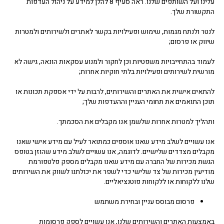
עלינו ועל השותפים שלנו. ראה סעיף 8 להלן למידע על ניהול העדפות
התקשורת שלך.
לנטר ולנתח מגמות, שימוש ופעילויות בקשר לאתרים ולשירותים ולמטרות
שיווק או פרסום;
לעמוד בהתחייבויות משפטיות וכן לחקור ולמנוע עסקאות הונאה, גישה לא
מורשית לשירותים ופעילויות בלתי חוקיות אחרות;
להתאים אישית את האתרים והשירותים, לרבות על ידי אספקת תכונות או
תוכן התואמים את תחומי העניין וההעדפות שלך;
ותהליך למטרות אחרות שלשמן אנו מקבלים את הסכמתך.
אנו עשויים לשלב מידע שאנו אוספים כמתואר לעיל עם מידע אישי שאנו
מקבלים מצדדים שלישיים. לדוגמה, אנו עשויים לשלב מידע שהוזן בטופס
הגשת מכירות של החברה עם מידע שאנו מקבלים מספק פלטפורמת
מודיעין מכירות של צד שלישי כדי לשפר את יכולתנו לשווק את השירותים
שלנו ללקוחות או ללקוחות פוטנציאליים.
פרסום מבוסס עניין ובחירת משתמש
באמצעות האתרים והשירותים שלנו, אנו עשויים לספק פרסומות