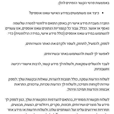
באמצעות פרטי הקשר הזמינים להלן.
כיצד אנו משתמשים במידע האישי שאנו אוספים?
החברה מעבדת מידע אישי רק באופן התואם ורלוונטי למטרה שלשמה
נאסף או אושר. ככלל, עבור כל קטגוריות הנתונים שאנו אוספים, אנו עשויים
להשתמש במידע שאנו אוספים (כולל מידע אישי, במידה הרלוונטית) כדי:
לספק, להפעיל, לתחזק, לשפר ולקדם את האתר והשירותים;
לאפשר לך לגשת ולהשתמש באתר ובשירותים;
לעבד ולהשלים עסקאות, ולשלוח לך מידע קשור, לרבות אישורי רכישה
וחשבוניות;
לשלוח הודעות עסקה, כולל תגובות להערות, שאלות ובקשות שלך; לספק
שירות לקוחות ותמיכה; ולשלוח לך הודעות טכניות, עדכונים, התראות
אבטחה והודעות תמיכה וניהול;
לשלוח תקשורת מסחרית, בהתאם להעדפות התקשורת שלך, כגון לספק לך
מידע על מוצרים ושירותים, תכונות, סקרים, ניוזלטרים, הצעות, מבצעים,
תחרויות ואירועים עלינו ועל השותפים שלנו; ולשלוח חדשות או מידע אחר