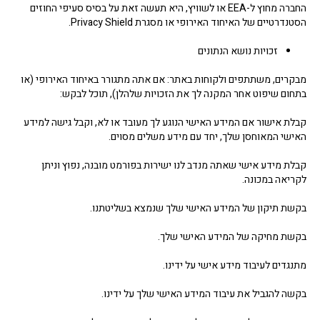
החברה מחוץ ל-EEA או לשוויץ, היא תעשה זאת על בסיס סעיפי החוזים
הסטנדרטיים של האיחוד האירופי או מסגרת Privacy Shield.
זכויות נושא הנתונים
מבקרים, משתתפים ולקוחות באתר: אם אתה מתגורר באיחוד האירופי (או
בתחום שיפוט אחר המקנה לך את הזכויות שלהלן), תוכל לבקש:
קבלת אישור אם המידע האישי הנוגע לך מעובד או לא, וקבל גישה למידע
האישי המאוחסן שלך, יחד עם מידע משלים מסוים.
קבלת מידע אישי שאתה מנדב לנו ישירות בפורמט מובנה, נפוץ וניתן
לקריאה במכונה.
בקשת תיקון של המידע האישי שלך שנמצא בשליטתנו.
בקשת מחיקה של המידע האישי שלך.
מתנגדים לעיבוד מידע אישי על ידינו.
בקשה להגביל את עיבוד המידע האישי שלך על ידינו.