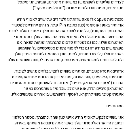
לצדדים שלישיים להשתמש) במשואות אינטרנט, עוגיות, תגי פיקסל,
סקריפטים, תגיות וטכנולוגיות אחרות ("טכנולוגיות מעקב") .
טכנולוגיות מעקב אלו מאפשרות לנו ולצדדים שלישיים לאסוף מידע
אודותיך באופן אוטומטי (כגון כתובת ה-IP שלך, מזהים ייחודיים למכשיר
והתנהגותך המקוונת), על מנת לשפר את הניווט שלך באתרים שלנו, לשפר
את ביצועי האתרים שלנו ולהתאים אישית את החוויה שלך באתר אתרי
האינטרנט שלנו, כמו גם למטרות פרסום התנהגותי ומניעת הונאה. אנו
משתמשים במידע זה גם כדי לאסוף נתונים סטטיסטיים על השימוש
באתרים שלנו, לבצע ניתוחים, לספק תוכן המותאם לתחומי העניין שלך
ולנהל שירותים למשתמשים, מפרסמים, מפרסמים, לקוחות ושותפים שלנו.
אזורים אינטראקטיביים. האתרים עשויים להציע בלוגים נגישים לציבור,
פורומים קהילתיים, קטעי הערות, פורומי דיון או תכונות אינטראקטיביות
אחרות ("אזורים אינטראקטיביים"). אם תבחר להשתתף באחד מהאזורים
האינטראקטיביים הללו, אנא שים לב שכל מידע שתפרסם באזור
אינטראקטיבי עשוי להיקרא, לאסוף ולהשתמש בו אחרים שניגשים אליו.
משתתפים:
אנו עשויים לבקש לאסוף מידע אישי כגון שמך, כתובתך, מספר הטלפון
וכתובת הדואר האלקטרוני שלך כאשר אתה נרשם או משתתף באירוע
ממומן או באירועים אחרים שבהם החברה (ו/או נציגיה) משתתפים.