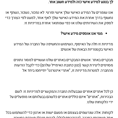
לך בנוגע למידע אישי כזה ולמידע חשוב אחר.
אנו שומרים על המידע האישי שלך אישי ופרטי. לא נמכור, נשכור, נשתף או
נחשוף בדרך אחרת את המידע האישי שלך לאף אחד, למעט לפי הצורך כדי
לספק את השירותים שלנו או כפי שמתואר אחרת במדיניות זו.
ממי אנו אוספים מידע אישי?
מדיניות זו חלה על האיסוף, השימוש והחשיפה של החברה של המידע
האישי בקטגוריות הבאות של אנשים:
מבקרים באתר: אנשים המבקרים באתרים שלנו ועשויים למסור נתונים
מסוימים ליצירת קשר (כגון כתובת האימייל שלהם) כדי לקבל הודעות
מהחברה. למטרות מדיניות זו, "אתרי אינטרנט" יתייחסו ביחד אל
כן לכל אתרים אחרים שבבעלות החברה והמקשרים למדיניות זו. לשם
הבהירות, "אתרים" אינם כוללים אתרים כלשהם בבעלותם או מופעלים על
ידי הלקוחות שלנו.
לקוחות: אלה שנרשמים בעצמם או מטעם ישות או ארגון כדי להשתמש בכל
אחד משירותי החברה. (כהגדרתם להלן), לרבות מנהלי מערכת בחשבון