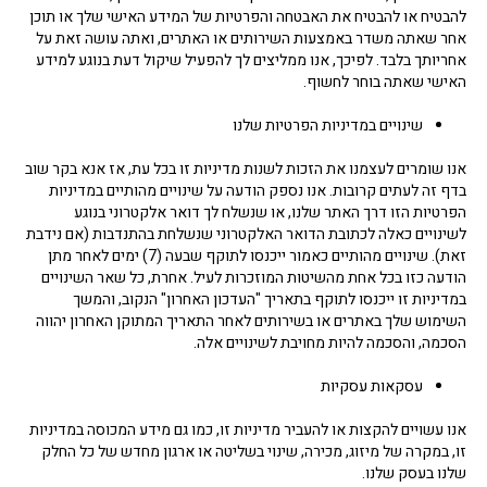
להבטיח או להבטיח את האבטחה והפרטיות של המידע האישי שלך או תוכן
אחר שאתה משדר באמצעות השירותים או האתרים, ואתה עושה זאת על
אחריותך בלבד. לפיכך, אנו ממליצים לך להפעיל שיקול דעת בנוגע למידע
האישי שאתה בוחר לחשוף.
שינויים במדיניות הפרטיות שלנו
אנו שומרים לעצמנו את הזכות לשנות מדיניות זו בכל עת, אז אנא בקר שוב
בדף זה לעתים קרובות. אנו נספק הודעה על שינויים מהותיים במדיניות
הפרטיות הזו דרך האתר שלנו, או שנשלח לך דואר אלקטרוני בנוגע
לשינויים כאלה לכתובת הדואר האלקטרוני שנשלחת בהתנדבות (אם נידבת
זאת). שינויים מהותיים כאמור ייכנסו לתוקף שבעה (7) ימים לאחר מתן
הודעה כזו בכל אחת מהשיטות המוזכרות לעיל. אחרת, כל שאר השינויים
במדיניות זו ייכנסו לתוקף בתאריך "העדכון האחרון" הנקוב, והמשך
השימוש שלך באתרים או בשירותים לאחר התאריך המתוקן האחרון יהווה
הסכמה, והסכמה להיות מחויבת לשינויים אלה.
עסקאות עסקיות
אנו עשויים להקצות או להעביר מדיניות זו, כמו גם מידע המכוסה במדיניות
זו, במקרה של מיזוג, מכירה, שינוי בשליטה או ארגון מחדש של כל החלק
שלנו בעסק שלנו.