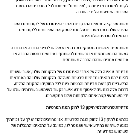
לקוח. למטרות מדיניות זו, "שירותים" יתייחסו לכל המוצרים או הצעות
השירות המוצעות על ידי החברה.
משתמשי קצה: אנשים המבקרים באתרי האינטרנט של לקוחותינו ואשר
המידע שלהם אנו מעבדים על מנת לספק את השירותים ללקוחותינו
בהתאם להסכמים שלנו איתם.
משתתפים: אנשים המספקים את המידע שלהם לנציגי החברה או החברה
כאשר הם משתתפים או נרשמים להשתתף באירועים בחסות החברה או
אירועים אחרים שבהם החברה משתתפת.
מדיניות זו אינה חלה על אתרי האינטרנט של הלקוחות שלנו, אשר עשויים
להיות להם תנאים ומדיניות פרטיות משלהם. הלקוחות שלנו הם האחראים
הבלעדיים לקביעת מדיניות והבטחת ציות לכל החוקים והתקנות החלים,
לרבות אלה הנוגעים לאיסוף מידע אישי בקשר לשימוש בשירותים שלנו על
ידי משתמשי קצה איתם הלקוחות שלנו מתקשרים.
מדיניות פרטיות לפי תיקון 13 לחוק הגנת הפרטיות
בהתאם לתיקון 13 לחוק הגנת הפרטיות, אנו מחויבים להודיע לך על זכויותיך
בנוגע לשימוש במידע אישי שנמסר לנו, כמו גם על התנאים וההגבלות של
השימוש במידע זה.