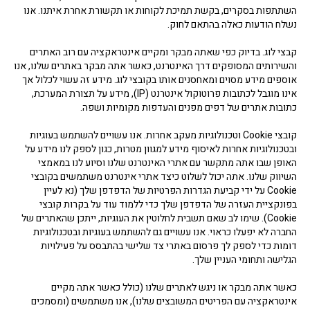
השתתפות בסקרים, בקשת תמיכת לקוחות או תקשורת אחרת איתנו. אנו
נשלח הודעות כאלה בהתאם לחוק.
קבצי לוג. בדיוק כפי שאתה מבקר ומקיים אינטראקציה עם רוב האתרים
והשירותים המסופקים דרך האינטרנט, כאשר אתה מבקר באתרים שלנו, אנו
אוספים מידע מסוים ומאחסנים אותו בקובצי לוג. מידע זה עשוי לכלול אך
אינו מוגבל לכתובות פרוטוקול אינטרנט (IP), מידע על תצורת המערכת,
כתובות אתרים של דפים מפנים והעדפות מקומיות ושפה.
קובצי Cookie וטכנולוגיות מעקב אחרות. אנו עשויים להשתמש בעוגיות
ובטכנולוגיות אחרות לאיסוף מידע למגוון מטרות, כגון לספק לנו מידע על
האופן שבו אתה מתקשר עם אתרי האינטרנט שלנו וסיוע לנו במאמצי
השיווק שלנו. אתה יכול לשלוט כיצד אתרי אינטרנט משתמשים בקובצי
Cookie על ידי קביעת הגדרות הפרטיות של הדפדפן שלך (נא לעיין
בפונקציית העזרה של הדפדפן שלך כדי ללמוד עוד על בקרות קובצי
Cookie). שימו לב שאם תשבית לחלוטין את העוגיות, ייתכן שהאתרים של
החברה לא יפעלו כראוי. אנו עשויים גם להשתמש בעוגיות ובטכנולוגיות
דומות כדי לספק לך פרסום באתרי צד שלישי בהתבסס על פעילויות
הגלישה ותחומי העניין שלך.
כאשר אתה מבקר או ניגש לאתרים שלנו (כולל כאשר אתה מקיים
אינטראקציה עם הפריטים המשובצים שלנו), אנו משתמשים (ומסמכים