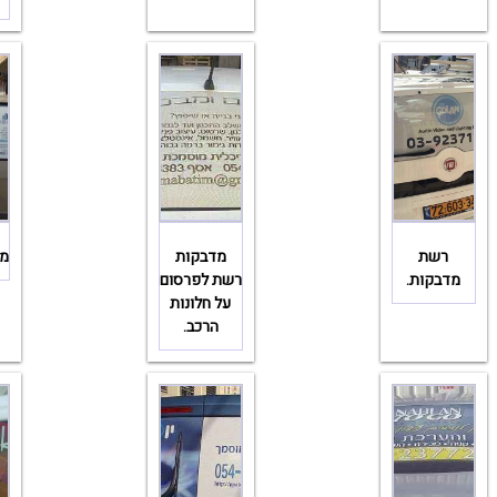
רשת
מדבקות
מד
מדבקות.
רשת לפרסום
על חלונות
הרכב.