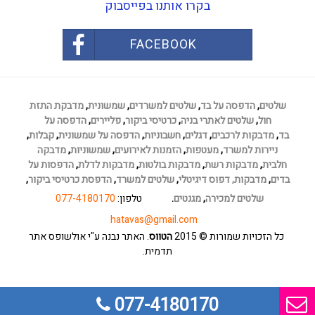
בקרו אותנו בפייסבוק
FACEBOOK
שלטים
,
הדפסה על בד
,
שלטים למשרדים
,
שמשונית
,
מדבקת התזת
חול
,
שלטים לאתרי בניה
,
כרטיסי ביקור
,
פליירים
,
הדפסה על
בד
,
מדבקות לרכבים
,
דגלים
,
חשבוניות
,
הדפסה על שמשונית
,
קבלות
,
ניירות למשרד
,
מעטפות
,
הזמנות לאירועים
,
שמשוניות
,
מדבקה
חלבית
,
מדבקות רשת
,
מדבקות בולטות
,
מדבקות לדלת
,
הדפסות על
בדים
,
מדבקות,
דפוס דיגיטלי
,
שלטים למשרד
,
הדפסת כרטיסי ביקור
,
שלטים למכירה
,
מגנטים
.
טלפון:
077-4180170
hatavas@gmail.com
כל הזכויות שמורות
© 2015
הטווס
. האתר נבנה ע"י אולשופס
אתר
תדמית
.
077-4180170