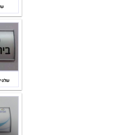
של
שלט ל