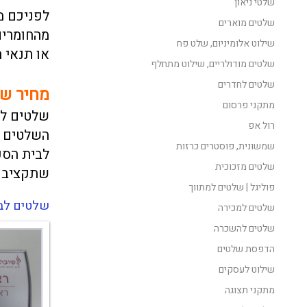
שלטי ניאון
לפניכם מג
שלטים מוארים
מהחומרים
שילוט אלומיניום, שלט פח
או תנאי ח
שלטים מודולריים, שילוט מתחלף
שלטים לחדרים
מחיר שי
מתקני פרסום
שלטים לב
רול אפ
השלטים נ
שמשונית, פוסטרים כרזות
לבית הספ
שלטים מזכוכית
שתקציבכ
פוליגל | שלטים למתווך
שלטים לבת
שלטים למכירה
שלטים להשכרה
הדפסת שלטים
שילוט לעסקים
מתקני תצוגה