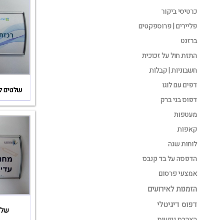
כרטיסי ביקור
פליירים | פרוספקטים
ברזנט
התזת חול על זכוכית
חשבוניות | קבלות
דפים עם לוגו
שלטים לכ
דפוס בני ברק
מעטפות
קאפות
לוחות שנה
הדפסה על בד קנבס
אמצעי פרסום
הזמנות לאירועים
דפוס דיגיטלי
שלט
הצהרת נגישות