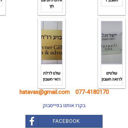
חשבון 1
אלומיניום עם
לר
חץ
שלטים
שלט לדלת
לרואה חשבון
רואי חשבון
hatavas@gmail.com
077-4180170
בקרו אותנו בפייסבוק
FACEBOOK