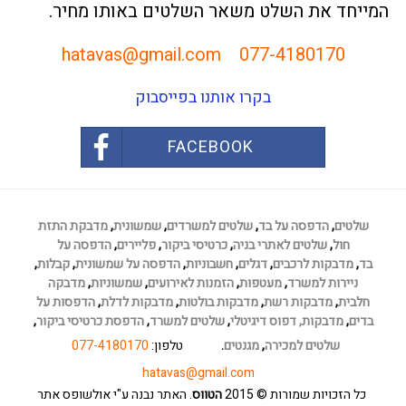
המייחד את השלט משאר השלטים באותו מחיר.
hatavas@gmail.com
077-4180170
בקרו אותנו בפייסבוק
FACEBOOK
שלטים
,
הדפסה על בד
,
שלטים למשרדים
,
שמשונית
,
מדבקת התזת
חול
,
שלטים לאתרי בניה
,
כרטיסי ביקור
,
פליירים
,
הדפסה על
בד
,
מדבקות לרכבים
,
דגלים
,
חשבוניות
,
הדפסה על שמשונית
,
קבלות
,
ניירות למשרד
,
מעטפות
,
הזמנות לאירועים
,
שמשוניות
,
מדבקה
חלבית
,
מדבקות רשת
,
מדבקות בולטות
,
מדבקות לדלת
,
הדפסות על
בדים
,
מדבקות,
דפוס דיגיטלי
,
שלטים למשרד
,
הדפסת כרטיסי ביקור
,
שלטים למכירה
,
מגנטים
.
טלפון:
077-4180170
hatavas@gmail.com
כל הזכויות שמורות
© 2015
הטווס
. האתר נבנה ע"י אולשופס
אתר