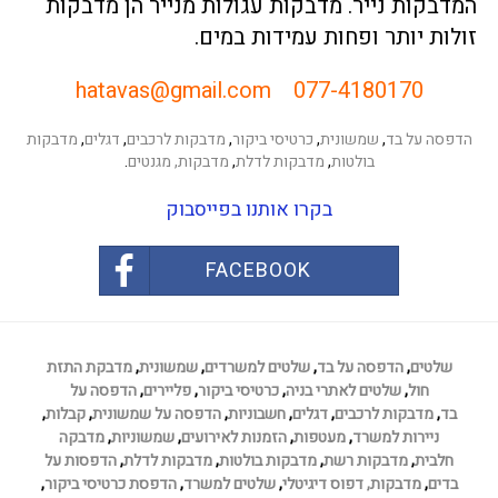
המדבקות נייר. מדבקות עגולות מנייר הן מדבקות
זולות יותר ופחות עמידות במים.
hatavas@gmail.com
077-4180170
הדפסה על בד
,
שמשונית
,
כרטיסי ביקור
,
מדבקות לרכבים
,
דגלים
,
מדבקות
בולטות
,
מדבקות לדלת
,
מדבקות,
מגנטים
.
בקרו אותנו בפייסבוק
FACEBOOK
שלטים
,
הדפסה על בד
,
שלטים למשרדים
,
שמשונית
,
מדבקת התזת
חול
,
שלטים לאתרי בניה
,
כרטיסי ביקור
,
פליירים
,
הדפסה על
בד
,
מדבקות לרכבים
,
דגלים
,
חשבוניות
,
הדפסה על שמשונית
,
קבלות
,
ניירות למשרד
,
מעטפות
,
הזמנות לאירועים
,
שמשוניות
,
מדבקה
חלבית
,
מדבקות רשת
,
מדבקות בולטות
,
מדבקות לדלת
,
הדפסות על
בדים
,
מדבקות,
דפוס דיגיטלי
,
שלטים למשרד
,
הדפסת כרטיסי ביקור
,