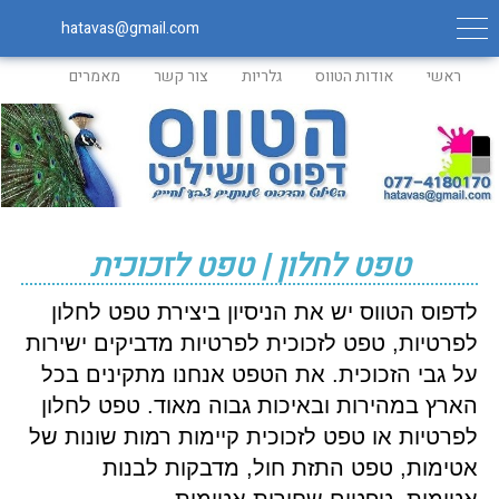
hatavas@gmail.com
ראשי
אודות הטווס
גלריות
צור קשר
מאמרים
טפט לחלון | טפט לזכוכית
לדפוס הטווס יש את הניסיון ביצירת טפט לחלון
לפרטיות, טפט לזכוכית לפרטיות מדביקים ישירות
על גבי הזכוכית.
את הטפט אנחנו מתקינים בכל
הארץ במהירות ובאיכות גבוה מאוד. טפט לחלון
לפרטיות או טפט לזכוכית קיימות רמות שונות של
אטימות, טפט התזת חול, מדבקות לבנות
אטומות, טפטים שחורות אטומות.