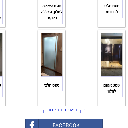
טפט חלבי
טפט הצללה
לזכוכית
לחלון, הצללה
חלקית
ה
טפט אטום
טפט חלבי
ט
לחלון
בקרו אותנו בפייסבוק
FACEBOOK