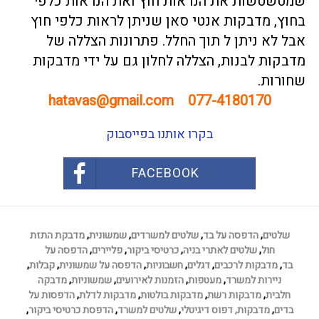
שמטשטשות את הנראות חוץ ואת הנראות כלפי
בחוץ,
מדבקות אנטי סאן
שניתן לראות כלפי חוץ
אבל לא ניתן ל תוך החלל.
פתרונות הצללה של
מדבקות לבנות, הצללה לחלון גם על ידי מדבקות
שחורות.
hatavas@gmail.com
077-4180170
בקרו אותנו בפייסבוק
FACEBOOK
שלטים
,
הדפסה על בד
,
שלטים למשרדים
,
שמשונית
,
מדבקת התזת
חול
,
שלטים לאתרי בניה
,
כרטיסי ביקור
,
פליירים
,
הדפסה על
בד
,
מדבקות לרכבים
,
דגלים
,
חשבוניות
,
הדפסה על שמשונית
,
קבלות
,
ניירות למשרד
,
מעטפות
,
הזמנות לאירועים
,
שמשוניות
,
מדבקה
חלבית
,
מדבקות רשת
,
מדבקות בולטות
,
מדבקות לדלת
,
הדפסות על
בדים
,
מדבקות,
דפוס דיגיטלי
,
שלטים למשרד
,
הדפסת כרטיסי ביקור
,