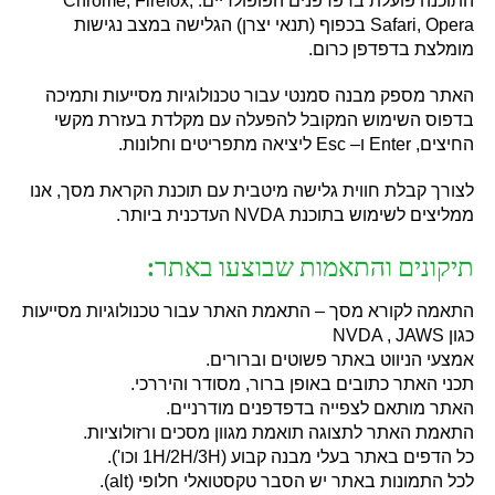
התוכנה פועלת בדפדפנים הפופולריים
: Chrome, Firefox,
Safari, Opera
בכפוף
(
תנאי יצרן
)
הגלישה במצב נגישות
מומלצת בדפדפן כרום
.
האתר מספק מבנה סמנטי עבור טכנולוגיות מסייעות ותמיכה
בדפוס השימוש המקובל להפעלה עם מקלדת בעזרת מקשי
החיצים
, Enter
ו
– Esc
ליציאה מתפריטים וחלונות
.
לצורך קבלת חווית גלישה מיטבית עם תוכנת הקראת מסך
,
אנו
ממליצים לשימוש בתוכנת
NVDA
העדכנית ביותר
.
תיקונים והתאמות שבוצעו באתר
:
התאמה לקורא מסך
–
התאמת האתר עבור טכנולוגיות מסייעות
כגון
NVDA , JAWS
אמצעי הניווט באתר פשוטים וברורים
.
תכני האתר כתובים באופן ברור
,
מסודר והיררכי
.
האתר מותאם לצפייה בדפדפנים מודרניים
.
התאמת האתר לתצוגה תואמת מגוון מסכים ורזולוציות
.
כל הדפים באתר בעלי מבנה קבוע
(1H/2H/3H
וכו
').
לכל התמונות באתר יש הסבר טקסטואלי חלופי
(alt).