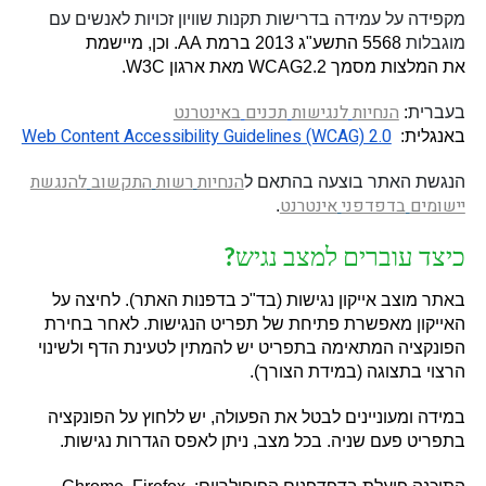
מקפידה על עמידה בדרישות תקנות שוויון זכויות לאנשים עם
מוגבלות
5568
התשע
"
ג
2013
ברמת
AA.
וכן
,
מיישמת
את המלצות מסמך
WCAG2.2
מאת ארגון
W3C.
הנחיות
לנגישות
תכנים
באינטרנט
בעברית
:
Web Content Accessibility Guidelines (WCAG) 2.0
באנגלית
:
הנחיות
רשות
התקשוב
להנגשת
הנגשת האתר בוצעה בהתאם ל
יישומים
בדפדפני
אינטרנט
.
כיצד עוברים למצב נגיש
?
באתר מוצב אייקון נגישות
(
בד
"
כ בדפנות האתר
).
לחיצה על
האייקון מאפשרת פתיחת של תפריט הנגישות
.
לאחר בחירת
הפונקציה המתאימה בתפריט יש להמתין לטעינת הדף ולשינוי
הרצוי בתצוגה
(
במידת הצורך
).
במידה ומעוניינים לבטל את הפעולה
,
יש ללחוץ על הפונקציה
בתפריט פעם שניה
.
בכל מצב
,
ניתן לאפס הגדרות נגישות
.