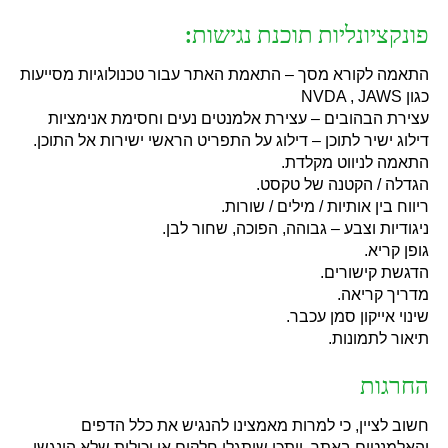
פונקציונליות תוכנת נגישות
:
התאמה לקורא מסך
–
התאמת האתר עבור טכנולוגיות מסייעות
כגון
NVDA , JAWS
עצירת הבהובים
–
עצירת אלמנטים נעים וחסימת אנימציות
דילוג ישיר לתוכן
–
דילוג על התפריט הראשי ישירות אל התוכן
.
התאמה לניווט מקלדת
.
הגדלה
/
הקטנה של טקסט
.
ריווח בין אותיות
/
מילים
/
שורות
.
ניגודיות וצבע
–
גבוהה
,
הפוכה
,
שחור לבן
.
גופן קריא
.
הדגשת קישורים
.
מדריך קריאה
.
שינוי אייקון סמן עכבר
.
תיאור לתמונות
.
החרגות
חשוב לציין
,
כי למרות מאמצינו להנגיש את כלל הדפים
והאלמנטים באתר
,
ייתכן שיתגלו חלקים או יכולות שלא הונגשו