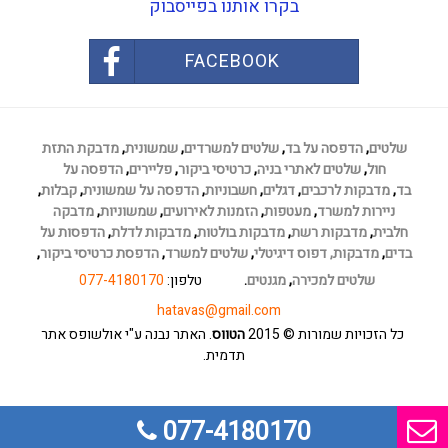
בקרו אותנו בפייסבוק
FACEBOOK
שלטים
,
הדפסה על בד
,
שלטים למשרדים
,
שמשונית
,
מדבקת התזת
חול
,
שלטים לאתרי בניה
,
כרטיסי ביקור
,
פליירים
,
הדפסה על
בד
,
מדבקות לרכבים
,
דגלים
,
חשבוניות
,
הדפסה על שמשונית
,
קבלות
,
ניירות למשרד
,
מעטפות
,
הזמנות לאירועים
,
שמשוניות
,
מדבקה
חלבית
,
מדבקות רשת
,
מדבקות בולטות
,
מדבקות לדלת
,
הדפסות על
בדים
,
מדבקות,
דפוס דיגיטלי
,
שלטים למשרד
,
הדפסת כרטיסי ביקור
,
שלטים למכירה
,
מגנטים
.
טלפון:
077-4180170
hatavas@gmail.com
כל הזכויות שמורות
© 2015
הטווס
. האתר נבנה ע"י אולשופס
אתר
תדמית
.
077-4180170