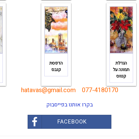
הגדלת
הדפסת
תמונה על
קנבס
קנווס
hatavas@gmail.com
077-4180170
בקרו אותנו בפייסבוק
FACEBOOK