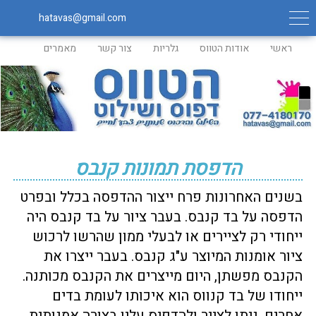
hatavas@gmail.com
ראשי
אודות הטווס
גלריות
צור קשר
מאמרים
הדפסת תמונות קנבס
בשנים האחרונות פרח ייצור ההדפסה בכלל ובפרט
הדפסה על בד
קנבס. בעבר ציור על בד קנבס היה
ייחודי רק לציירים או לבעלי ממון שהרשו לרכוש
ציור אומנות המיוצר ע"ג קנבס. בעבר ייצרו את
הקנבס מפשתן, היום מייצרים את הקנבס מכותנה.
ייחודו של בד קנווס הוא איכותו לעומת בדים
אחרים, ניתן לצייר ולהדפיס עליו בצורה אמנותית