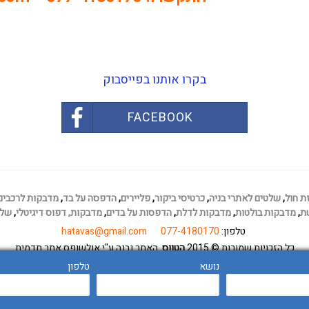
בקרו אותנו בפייסבוק
FACEBOOK
ת חול
,
שלטים לאתרי בניה
,
כרטיסי ביקור
,
פליירים
,
הדפסה על בד
,
מדבקות לרכבים
ת
,
מדבקות בולטות
,
מדבקות לדלת
,
הדפסות על בדים
,
מדבקות,
דפוס דיגיטלי
,
שלט
טלפון:
077-4180170
hatavas@gmail.com
כל הזכויות שמורות
© 2015
הטווס
. האתר נבנה ע"י אולשופס
אתר תדמית
.
נושא
טלפון