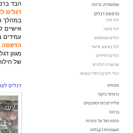
הבד ברמה
שמשונית, כרזות
דגלים ל
הדפסת דגלים
דגל סיני
במהלך הש
אישיים ל
דגל טיפה
עמידים ב
דגלים ממותגים
הדפסה דג
דגל בעיצוב אישי
מגוון דגל
דגלים לחיילים
של חילות,
שרשרת דגלונים
דגלי זיכרון | דגלי הנצחה
דגלים לצהל
מגנטים
כרטיסי ביקור
פליירים | פרוספקטים
ברזנט
התזת חול על זכוכית
חשבוניות | קבלות