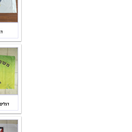
דג
דגלים