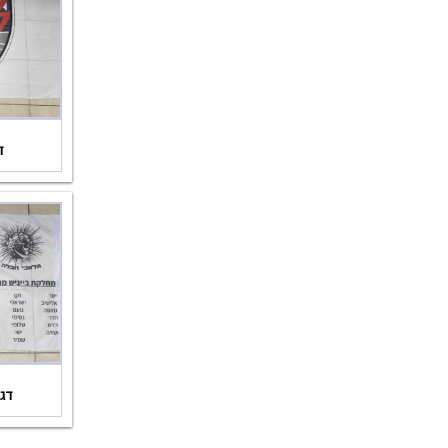
ד
דגל